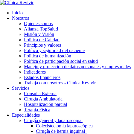
Inicio
Nosotros
Quienes somos
Alianza TopSalud
Misión y Visión
Política de Calidad
Principios y valores
Política y seguridad del paciente
Política de humanización
Política de participación social en salud
Manejo y protección de datos personales y empresariales
Indicadores
Estados financieros
Trabaja con nosotros - Clínica Revivir
Servicios
Consulta Externa
Cirugía Ambulatoria
Hospitalización parcial
Terapia Física
Especialidades
Cirugía general y laparoscopia
Colecistectomía laparoscópica
Cirugía de hernia inguinal