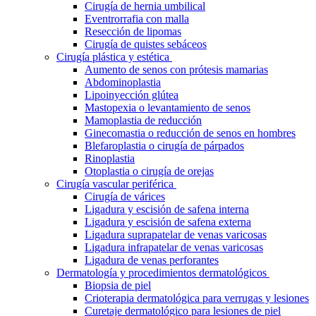
Cirugía de hernia umbilical
Eventrorrafia con malla
Resección de lipomas
Cirugía de quistes sebáceos
Cirugía plástica y estética
Aumento de senos con prótesis mamarias
Abdominoplastia
Lipoinyección glútea
Mastopexia o levantamiento de senos
Mamoplastia de reducción
Ginecomastia o reducción de senos en hombres
Blefaroplastia o cirugía de párpados
Rinoplastia
Otoplastia o cirugía de orejas
Cirugía vascular periférica
Cirugía de várices
Ligadura y escisión de safena interna
Ligadura y escisión de safena externa
Ligadura suprapatelar de venas varicosas
Ligadura infrapatelar de venas varicosas
Ligadura de venas perforantes
Dermatología y procedimientos dermatológicos
Biopsia de piel
Crioterapia dermatológica para verrugas y lesiones
Curetaje dermatológico para lesiones de piel