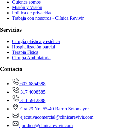
Quienes somos
Misión y Visión
Política de privacidad
Trabaja con nosotros - Clínica Revivir
Servicios
Cirugía plástica y estética
Hospitalización parcial
Terapia Física
Cirugía Ambulatoria
Contacto
607 6854588
317 4008585
311 5912888
Cra 29 No. 55-40 Barrio Sotomayor
ejecutivacomercial@clinicarevivir.com
juridico@clinicarevivir.com