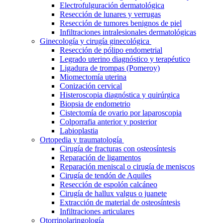
Electrofulguración dermatológica
Resección de lunares y verrugas
Resección de tumores benignos de piel
Infiltraciones intralesionales dermatológicas
Ginecología y cirugía ginecológica
Resección de pólipo endometrial
Legrado uterino diagnóstico y terapéutico
Ligadura de trompas (Pomeroy)
Miomectomía uterina
Conización cervical
Histeroscopia diagnóstica y quirúrgica
Biopsia de endometrio
Cistectomía de ovario por laparoscopia
Colporrafia anterior y posterior
Labioplastia
Ortopedia y traumatología
Cirugía de fracturas con osteosíntesis
Reparación de ligamentos
Reparación meniscal o cirugía de meniscos
Cirugía de tendón de Aquiles
Resección de espolón calcáneo
Cirugía de hallux valgus o juanete
Extracción de material de osteosíntesis
Infiltraciones articulares
Otorrinolaringología