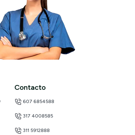
Contacto
a
607 6854588
317 4008585
311 5912888