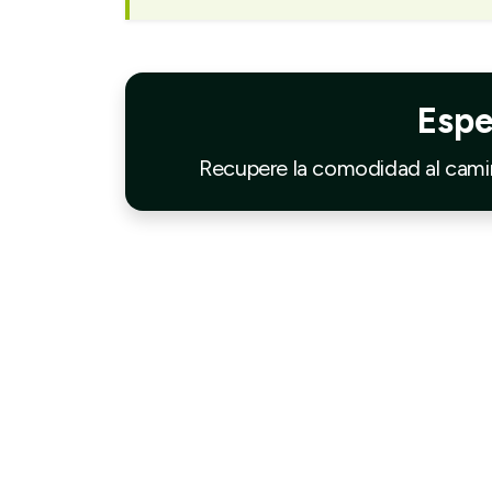
Espe
Recupere la comodidad al camin
No dudes en comunicarte con nosotros