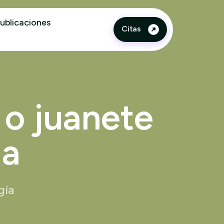
ublicaciones
Citas
 o juanete
ga
gía