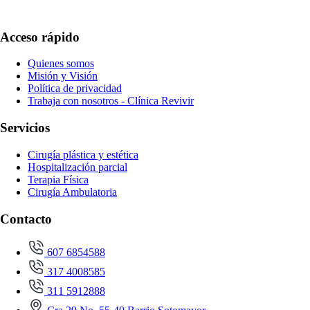
Acceso rápido
Quienes somos
Misión y Visión
Política de privacidad
Trabaja con nosotros - Clínica Revivir
Servicios
Cirugía plástica y estética
Hospitalización parcial
Terapia Física
Cirugía Ambulatoria
Contacto
607 6854588
317 4008585
311 5912888