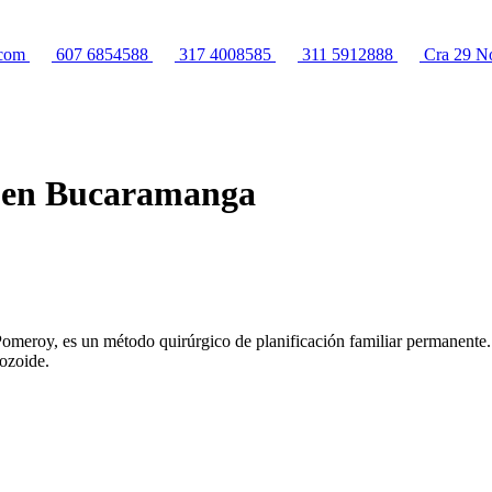
.com
607 6854588
317 4008585
311 5912888
Cra 29 No
) en Bucaramanga
omeroy, es un método quirúrgico de planificación familiar permanente. 
tozoide.