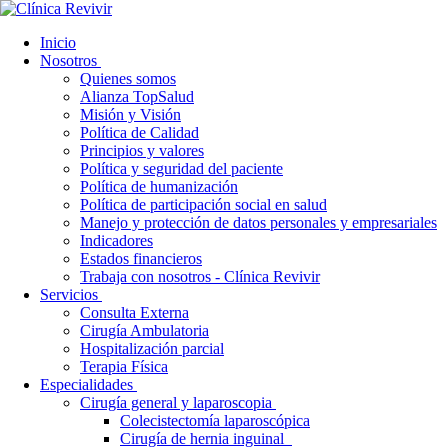
Inicio
Nosotros
Quienes somos
Alianza TopSalud
Misión y Visión
Política de Calidad
Principios y valores
Política y seguridad del paciente
Política de humanización
Política de participación social en salud
Manejo y protección de datos personales y empresariales
Indicadores
Estados financieros
Trabaja con nosotros - Clínica Revivir
Servicios
Consulta Externa
Cirugía Ambulatoria
Hospitalización parcial
Terapia Física
Especialidades
Cirugía general y laparoscopia
Colecistectomía laparoscópica
Cirugía de hernia inguinal