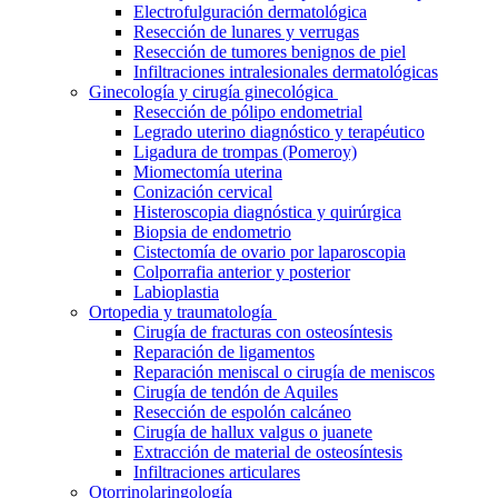
Electrofulguración dermatológica
Resección de lunares y verrugas
Resección de tumores benignos de piel
Infiltraciones intralesionales dermatológicas
Ginecología y cirugía ginecológica
Resección de pólipo endometrial
Legrado uterino diagnóstico y terapéutico
Ligadura de trompas (Pomeroy)
Miomectomía uterina
Conización cervical
Histeroscopia diagnóstica y quirúrgica
Biopsia de endometrio
Cistectomía de ovario por laparoscopia
Colporrafia anterior y posterior
Labioplastia
Ortopedia y traumatología
Cirugía de fracturas con osteosíntesis
Reparación de ligamentos
Reparación meniscal o cirugía de meniscos
Cirugía de tendón de Aquiles
Resección de espolón calcáneo
Cirugía de hallux valgus o juanete
Extracción de material de osteosíntesis
Infiltraciones articulares
Otorrinolaringología