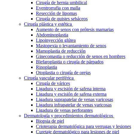
Cirugía de hernia umbilical
Eventrorrafia con malla
Resección de lipomas
Cirugía de quistes sebáceos
Cirugía plástica y estética
Aumento de senos con prótesis mamarias
Abdominoplastia
Lipoinyección glútea
Mastopexia o levantamiento de senos
Mamoplastia de reducción
Ginecomastia o reducción de senos en hombres
Blefaroplastia o cirugía de párpados
Rinoplastia
Otoplastia o cirugía de orejas
Cirugía vascular periférica
Cirugía de várices
Ligadura y escisión de safena interna
Ligadura y escisión de safena externa
Ligadura suprapatelar de venas varicosas
Ligadura infrapatelar de venas varicosas
Ligadura de venas perforantes
Dermatología y procedimientos dermatológicos
Biopsia de piel
Crioterapia dermatológica para verrugas y lesiones
Curetaje dermatológico para lesiones de piel