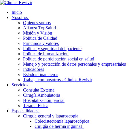
Inicio
Nosotros
Quienes somos
Alianza TopSalud
Misión y Visión
Política de Calidad
Principios y valores
Política y seguridad del paciente
Política de humanización
Política de participación social en salud
Manejo y protección de datos personales y empresariales
Indicadores
Estados financieros
Trabaja con nosotros - Clínica Revivir
Servicios
Consulta Externa
Cirugía Ambulatoria
Hospitalización parcial
Terapia Física
Especialidades
Cirugía general y laparoscopia
Colecistectomía laparoscópica
Cirugía de hernia inguinal