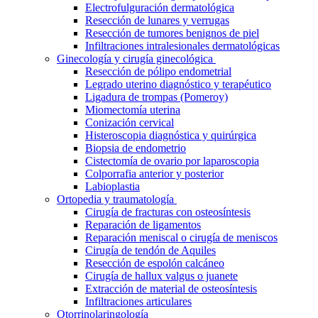
Electrofulguración dermatológica
Resección de lunares y verrugas
Resección de tumores benignos de piel
Infiltraciones intralesionales dermatológicas
Ginecología y cirugía ginecológica
Resección de pólipo endometrial
Legrado uterino diagnóstico y terapéutico
Ligadura de trompas (Pomeroy)
Miomectomía uterina
Conización cervical
Histeroscopia diagnóstica y quirúrgica
Biopsia de endometrio
Cistectomía de ovario por laparoscopia
Colporrafia anterior y posterior
Labioplastia
Ortopedia y traumatología
Cirugía de fracturas con osteosíntesis
Reparación de ligamentos
Reparación meniscal o cirugía de meniscos
Cirugía de tendón de Aquiles
Resección de espolón calcáneo
Cirugía de hallux valgus o juanete
Extracción de material de osteosíntesis
Infiltraciones articulares
Otorrinolaringología