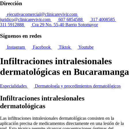
Dirección
ejecutivacomercial@clinicarevivir.com
juridico@clinicarevivir.com
607 6854588
317 4008585
311 5912888
Cra 29 No. 55-40 Barrio Sotomayor
Síguenos en redes
Instagram
Facebook
Tiktok
Youtube
Infiltraciones intralesionales
dermatológicas en Bucaramanga
Especialidades
Dermatología y procedimientos dermatológicos
Infiltraciones intralesionales
dermatológicas
Las infiltraciones intralesionales dermatológicas consisten en la
aplicación precisa de medicamentos directamente en una lesión de la
piel. Esta técnica permite alcanzar concentraciones óptimas del