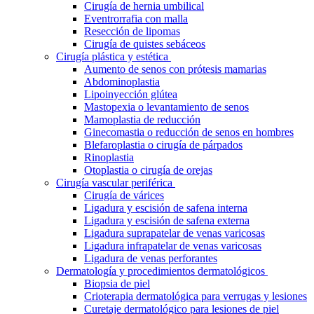
Cirugía de hernia umbilical
Eventrorrafia con malla
Resección de lipomas
Cirugía de quistes sebáceos
Cirugía plástica y estética
Aumento de senos con prótesis mamarias
Abdominoplastia
Lipoinyección glútea
Mastopexia o levantamiento de senos
Mamoplastia de reducción
Ginecomastia o reducción de senos en hombres
Blefaroplastia o cirugía de párpados
Rinoplastia
Otoplastia o cirugía de orejas
Cirugía vascular periférica
Cirugía de várices
Ligadura y escisión de safena interna
Ligadura y escisión de safena externa
Ligadura suprapatelar de venas varicosas
Ligadura infrapatelar de venas varicosas
Ligadura de venas perforantes
Dermatología y procedimientos dermatológicos
Biopsia de piel
Crioterapia dermatológica para verrugas y lesiones
Curetaje dermatológico para lesiones de piel