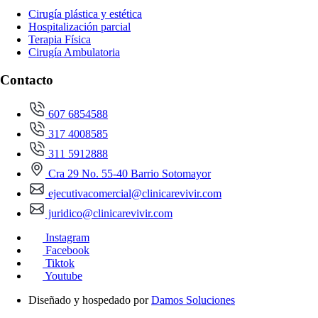
Cirugía plástica y estética
Hospitalización parcial
Terapia Física
Cirugía Ambulatoria
Contacto
607 6854588
317 4008585
311 5912888
Cra 29 No. 55-40 Barrio Sotomayor
ejecutivacomercial@clinicarevivir.com
juridico@clinicarevivir.com
Instagram
Facebook
Tiktok
Youtube
Diseñado y hospedado por
Damos Soluciones