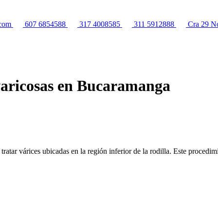
.com
607 6854588
317 4008585
311 5912888
Cra 29 No
 varicosas en Bucaramanga
tratar várices ubicadas en la región inferior de la rodilla. Este procedi