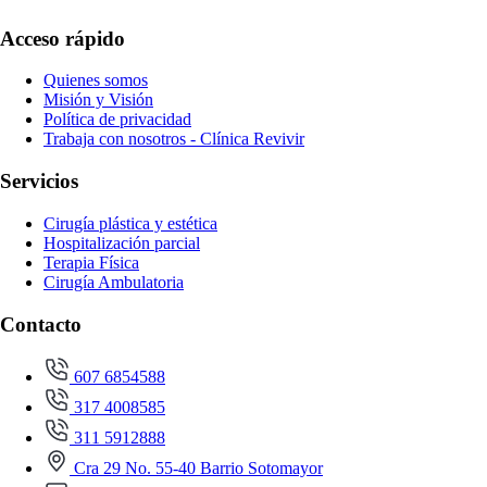
Acceso rápido
Quienes somos
Misión y Visión
Política de privacidad
Trabaja con nosotros - Clínica Revivir
Servicios
Cirugía plástica y estética
Hospitalización parcial
Terapia Física
Cirugía Ambulatoria
Contacto
607 6854588
317 4008585
311 5912888
Cra 29 No. 55-40 Barrio Sotomayor