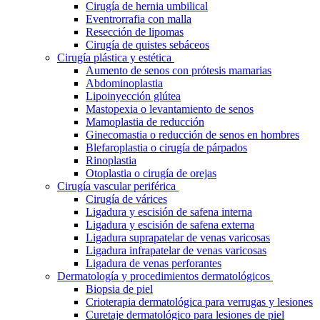
Cirugía de hernia umbilical
Eventrorrafia con malla
Resección de lipomas
Cirugía de quistes sebáceos
Cirugía plástica y estética
Aumento de senos con prótesis mamarias
Abdominoplastia
Lipoinyección glútea
Mastopexia o levantamiento de senos
Mamoplastia de reducción
Ginecomastia o reducción de senos en hombres
Blefaroplastia o cirugía de párpados
Rinoplastia
Otoplastia o cirugía de orejas
Cirugía vascular periférica
Cirugía de várices
Ligadura y escisión de safena interna
Ligadura y escisión de safena externa
Ligadura suprapatelar de venas varicosas
Ligadura infrapatelar de venas varicosas
Ligadura de venas perforantes
Dermatología y procedimientos dermatológicos
Biopsia de piel
Crioterapia dermatológica para verrugas y lesiones
Curetaje dermatológico para lesiones de piel