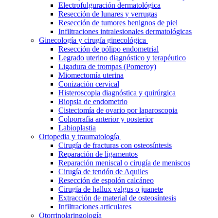
Electrofulguración dermatológica
Resección de lunares y verrugas
Resección de tumores benignos de piel
Infiltraciones intralesionales dermatológicas
Ginecología y cirugía ginecológica
Resección de pólipo endometrial
Legrado uterino diagnóstico y terapéutico
Ligadura de trompas (Pomeroy)
Miomectomía uterina
Conización cervical
Histeroscopia diagnóstica y quirúrgica
Biopsia de endometrio
Cistectomía de ovario por laparoscopia
Colporrafia anterior y posterior
Labioplastia
Ortopedia y traumatología
Cirugía de fracturas con osteosíntesis
Reparación de ligamentos
Reparación meniscal o cirugía de meniscos
Cirugía de tendón de Aquiles
Resección de espolón calcáneo
Cirugía de hallux valgus o juanete
Extracción de material de osteosíntesis
Infiltraciones articulares
Otorrinolaringología