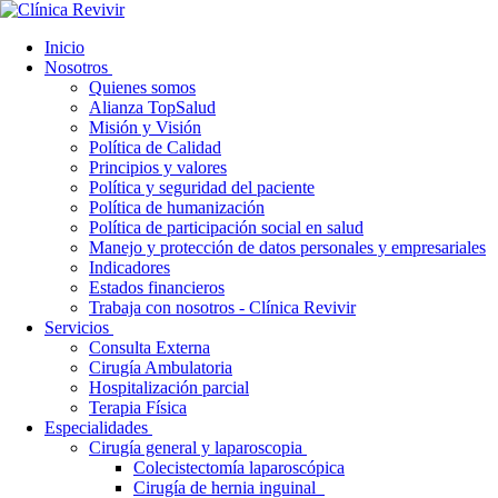
Inicio
Nosotros
Quienes somos
Alianza TopSalud
Misión y Visión
Política de Calidad
Principios y valores
Política y seguridad del paciente
Política de humanización
Política de participación social en salud
Manejo y protección de datos personales y empresariales
Indicadores
Estados financieros
Trabaja con nosotros - Clínica Revivir
Servicios
Consulta Externa
Cirugía Ambulatoria
Hospitalización parcial
Terapia Física
Especialidades
Cirugía general y laparoscopia
Colecistectomía laparoscópica
Cirugía de hernia inguinal