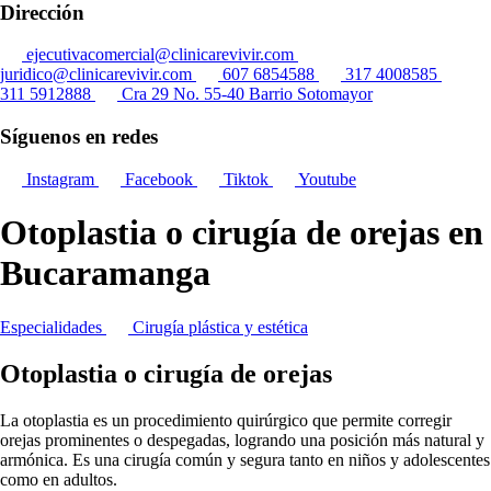
Dirección
ejecutivacomercial@clinicarevivir.com
juridico@clinicarevivir.com
607 6854588
317 4008585
311 5912888
Cra 29 No. 55-40 Barrio Sotomayor
Síguenos en redes
Instagram
Facebook
Tiktok
Youtube
Otoplastia o cirugía de orejas en
Bucaramanga
Especialidades
Cirugía plástica y estética
Otoplastia o cirugía de orejas
La otoplastia es un procedimiento quirúrgico que permite corregir
orejas prominentes o despegadas, logrando una posición más natural y
armónica. Es una cirugía común y segura tanto en niños y adolescentes
como en adultos.