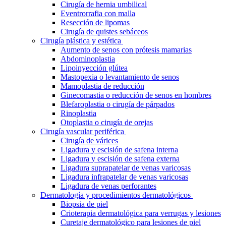
Cirugía de hernia umbilical
Eventrorrafia con malla
Resección de lipomas
Cirugía de quistes sebáceos
Cirugía plástica y estética
Aumento de senos con prótesis mamarias
Abdominoplastia
Lipoinyección glútea
Mastopexia o levantamiento de senos
Mamoplastia de reducción
Ginecomastia o reducción de senos en hombres
Blefaroplastia o cirugía de párpados
Rinoplastia
Otoplastia o cirugía de orejas
Cirugía vascular periférica
Cirugía de várices
Ligadura y escisión de safena interna
Ligadura y escisión de safena externa
Ligadura suprapatelar de venas varicosas
Ligadura infrapatelar de venas varicosas
Ligadura de venas perforantes
Dermatología y procedimientos dermatológicos
Biopsia de piel
Crioterapia dermatológica para verrugas y lesiones
Curetaje dermatológico para lesiones de piel