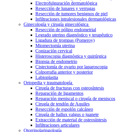
Electrofulguración dermatológica
Resección de lunares y verrugas
Resección de tumores benignos de piel
Infiltraciones intralesionales dermatológicas
Ginecología y cirugía ginecológica
Resección de pólipo endometrial
Legrado uterino diagnóstico y terapéutico
Ligadura de trompas (Pomeroy)
Miomectomía uterina
Conización cervical
Histeroscopia diagnóstica y quirúrgica
Biopsia de endometrio
Cistectomía de ovario por laparoscopia
Colporrafia anterior y posterior
Labioplastia
Ortopedia y traumatología
Cirugía de fracturas con osteosíntesis
Reparación de ligamentos
Reparación meniscal o cirugía de meniscos
Cirugía de tendón de Aquiles
Resección de espolón calcáneo
Cirugía de hallux valgus o juanete
Extracción de material de osteosíntesis
Infiltraciones articulares
Otorrinolaringología