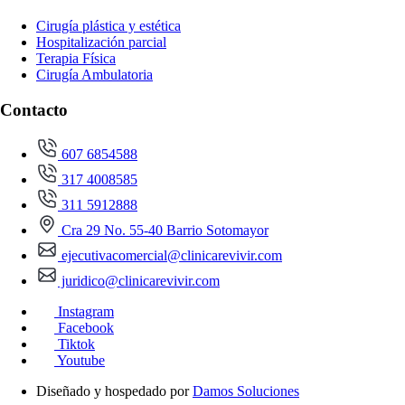
Cirugía plástica y estética
Hospitalización parcial
Terapia Física
Cirugía Ambulatoria
Contacto
607 6854588
317 4008585
311 5912888
Cra 29 No. 55-40 Barrio Sotomayor
ejecutivacomercial@clinicarevivir.com
juridico@clinicarevivir.com
Instagram
Facebook
Tiktok
Youtube
Diseñado y hospedado por
Damos Soluciones