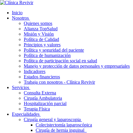
Inicio
Nosotros
Quienes somos
Alianza TopSalud
Misión y Visión
Política de Calidad
Principios y valores
Política y seguridad del paciente
Política de humanización
Política de participación social en salud
Manejo y protección de datos personales y empresariales
Indicadores
Estados financieros
Trabaja con nosotros - Clínica Revivir
Servicios
Consulta Externa
Cirugía Ambulatoria
Hospitalización parcial
Terapia Física
Especialidades
Cirugía general y laparoscopia
Colecistectomía laparoscópica
Cirugía de hernia inguinal