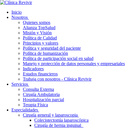
Inicio
Nosotros
Quienes somos
Alianza TopSalud
Misión y Visión
Política de Calidad
Principios y valores
Política y seguridad del paciente
Política de humanización
Política de participación social en salud
Manejo y protección de datos personales y empresariales
Indicadores
Estados financieros
Trabaja con nosotros - Clínica Revivir
Servicios
Consulta Externa
Cirugía Ambulatoria
Hospitalización parcial
Terapia Física
Especialidades
Cirugía general y laparoscopia
Colecistectomía laparoscópica
Cirugía de hernia inguinal