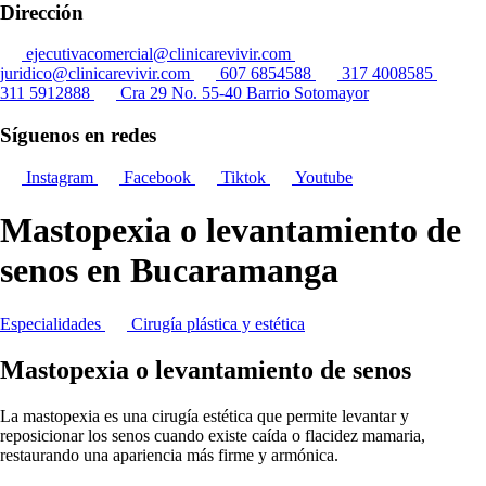
Dirección
ejecutivacomercial@clinicarevivir.com
juridico@clinicarevivir.com
607 6854588
317 4008585
311 5912888
Cra 29 No. 55-40 Barrio Sotomayor
Síguenos en redes
Instagram
Facebook
Tiktok
Youtube
Mastopexia o levantamiento de
senos en Bucaramanga
Especialidades
Cirugía plástica y estética
Mastopexia o levantamiento de senos
La mastopexia es una cirugía estética que permite levantar y
reposicionar los senos cuando existe caída o flacidez mamaria,
restaurando una apariencia más firme y armónica.