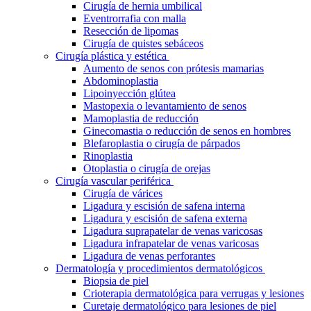
Cirugía de hernia umbilical
Eventrorrafia con malla
Resección de lipomas
Cirugía de quistes sebáceos
Cirugía plástica y estética
Aumento de senos con prótesis mamarias
Abdominoplastia
Lipoinyección glútea
Mastopexia o levantamiento de senos
Mamoplastia de reducción
Ginecomastia o reducción de senos en hombres
Blefaroplastia o cirugía de párpados
Rinoplastia
Otoplastia o cirugía de orejas
Cirugía vascular periférica
Cirugía de várices
Ligadura y escisión de safena interna
Ligadura y escisión de safena externa
Ligadura suprapatelar de venas varicosas
Ligadura infrapatelar de venas varicosas
Ligadura de venas perforantes
Dermatología y procedimientos dermatológicos
Biopsia de piel
Crioterapia dermatológica para verrugas y lesiones
Curetaje dermatológico para lesiones de piel