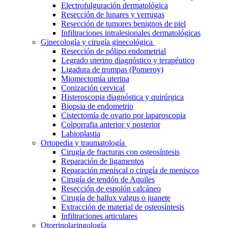
Electrofulguración dermatológica
Resección de lunares y verrugas
Resección de tumores benignos de piel
Infiltraciones intralesionales dermatológicas
Ginecología y cirugía ginecológica
Resección de pólipo endometrial
Legrado uterino diagnóstico y terapéutico
Ligadura de trompas (Pomeroy)
Miomectomía uterina
Conización cervical
Histeroscopia diagnóstica y quirúrgica
Biopsia de endometrio
Cistectomía de ovario por laparoscopia
Colporrafia anterior y posterior
Labioplastia
Ortopedia y traumatología
Cirugía de fracturas con osteosíntesis
Reparación de ligamentos
Reparación meniscal o cirugía de meniscos
Cirugía de tendón de Aquiles
Resección de espolón calcáneo
Cirugía de hallux valgus o juanete
Extracción de material de osteosíntesis
Infiltraciones articulares
Otorrinolaringología