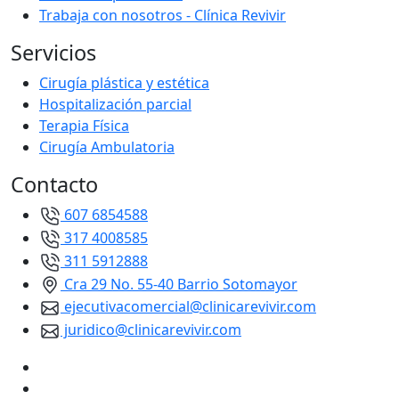
Trabaja con nosotros - Clínica Revivir
Servicios
Cirugía plástica y estética
Hospitalización parcial
Terapia Física
Cirugía Ambulatoria
Contacto
607 6854588
317 4008585
311 5912888
Cra 29 No. 55-40 Barrio Sotomayor
ejecutivacomercial@clinicarevivir.com
juridico@clinicarevivir.com