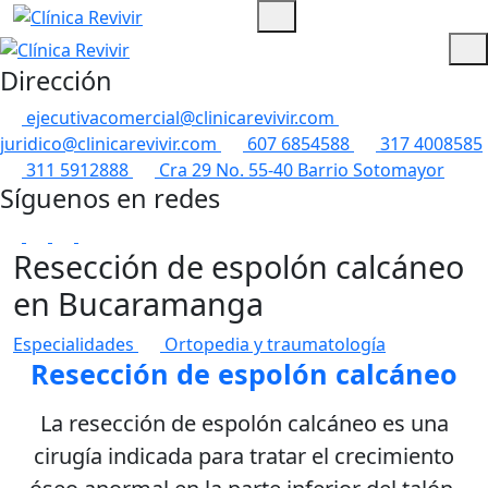
Dirección
ejecutivacomercial@clinicarevivir.com
juridico@clinicarevivir.com
607 6854588
317 4008585
311 5912888
Cra 29 No. 55-40 Barrio Sotomayor
Síguenos en redes
Resección de espolón calcáneo
en Bucaramanga
Especialidades
Ortopedia y traumatología
Resección de espolón calcáneo
La resección de espolón calcáneo es una
cirugía indicada para tratar el crecimiento