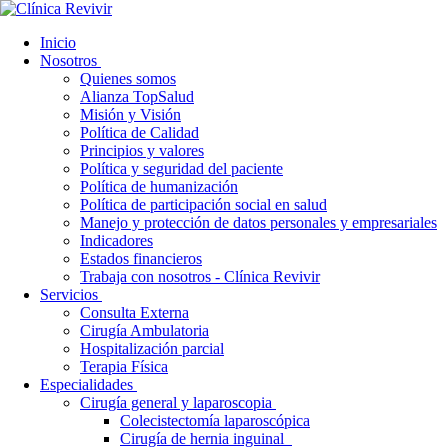
Inicio
Nosotros
Quienes somos
Alianza TopSalud
Misión y Visión
Política de Calidad
Principios y valores
Política y seguridad del paciente
Política de humanización
Política de participación social en salud
Manejo y protección de datos personales y empresariales
Indicadores
Estados financieros
Trabaja con nosotros - Clínica Revivir
Servicios
Consulta Externa
Cirugía Ambulatoria
Hospitalización parcial
Terapia Física
Especialidades
Cirugía general y laparoscopia
Colecistectomía laparoscópica
Cirugía de hernia inguinal