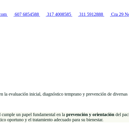
.com
607 6854588
317 4008585
311 5912888
Cra 29 No
n la evaluación inicial, diagnóstico temprano y prevención de diversas
l cumple un papel fundamental en la
prevención y orientación
del paci
tico oportuno y el tratamiento adecuado para su bienestar.