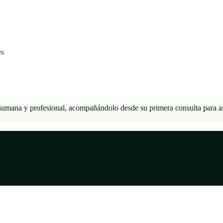
es
 humana y profesional, acompañándolo desde su primera consulta para 
ral desde el primer nivel de atención.
 Revivir Bucaramanga.