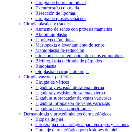
Cirugía de hernia umbilical
Eventrorrafia con malla
Resección de lipomas
Cirugía de quistes sebáceos
Cirugía plástica y estética
Aumento de senos con prótesis mamarias
Abdominoplastia
Lipoinyección glútea
Mastopexia o levantamiento de senos
Mamoplastia de reducción
Ginecomastia o reducción de senos en hombres
Blefaroplastia o cirugía de párpados
Rinoplastia
Otoplastia o cirugía de orejas
Cirugía vascular periférica
Cirugía de várices
Ligadura y escisión de safena interna
Ligadura y escisión de safena externa
Ligadura suprapatelar de venas varicosas
Ligadura infrapatelar de venas varicosas
Ligadura de venas perforantes
Dermatología y procedimientos dermatológicos
Biopsia de piel
Crioterapia dermatológica para verrugas y lesiones
Curetaje dermatológico para lesiones de piel