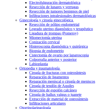
Electrofulguración dermatológica
Resección de lunares y verrugas
Resección de tumores benignos de piel
Infiltraciones intralesionales dermatológicas
Ginecología y cirugía ginecológica
Resección de pólipo endometrial
Legrado uterino diagnóstico y terapéutico
Ligadura de trompas (Pomeroy)
Miomectomía uterina
Conización cervical
Histeroscopia diagnóstica y quirúrgica
Biopsia de endometrio
Cistectomía de ovario por laparoscopia
Colporrafia anterior y posterior
Labioplastia
Ortopedia y traumatología
Cirugía de fracturas con osteosíntesis
Reparación de ligamentos
Reparación meniscal o cirugía de meniscos
Cirugía de tendón de Aquiles
Resección de espolón calcáneo
Cirugía de hallux valgus o juanete
Extracción de material de osteosíntesis
Infiltraciones articulares
Otorrinolaringología