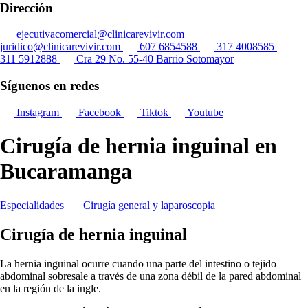
Dirección
ejecutivacomercial@clinicarevivir.com
juridico@clinicarevivir.com
607 6854588
317 4008585
311 5912888
Cra 29 No. 55-40 Barrio Sotomayor
Síguenos en redes
Instagram
Facebook
Tiktok
Youtube
Cirugía de hernia inguinal en
Bucaramanga
Especialidades
Cirugía general y laparoscopia
Cirugía de hernia inguinal
La hernia inguinal ocurre cuando una parte del intestino o tejido
abdominal sobresale a través de una zona débil de la pared abdominal
en la región de la ingle.