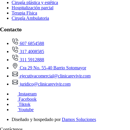
Cirugía plástica y estética
Hospitalización parcial
Terapia Física
Cirugía Ambulatoria
Contacto
607 6854588
317 4008585
311 5912888
Cra 29 No. 55-40 Barrio Sotomayor
ejecutivacomercial@clinicarevivir.com
juridico@clinicarevivir.com
Instagram
Facebook
Tiktok
Youtube
Diseñado y hospedado por
Damos Soluciones
Contáctenos