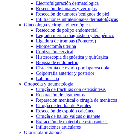
Electrofulguración dermatológica
Resección de lunares y verrugas
Resección de tumores benignos de piel
Infiltraciones intralesionales dermatológicas
Ginecología y cirugía ginecológica
Resección de pólipo endometrial
Legrado uterino diagnóstico y terapéutico
Ligadura de trompas (Pomeroy)
Miomectomía uterina
Conización cervical
Histeroscopia diagnóstica y quirúrgica
Biopsia de endometrio
Cistectomía de ovario por laparoscopia
Colporrafia anterior y posterior
Labioplastia
Ortopedia y traumatología
Cirugía de fracturas con osteosíntesis
Reparación de ligamentos
Reparación meniscal o cirugía de meniscos
Cirugía de tendón de Aquiles
Resección de espolón calcáneo
Cirugía de hallux valgus o juanete
Extracción de material de osteosíntesis
Infiltraciones articulares
Otorrinolaringología