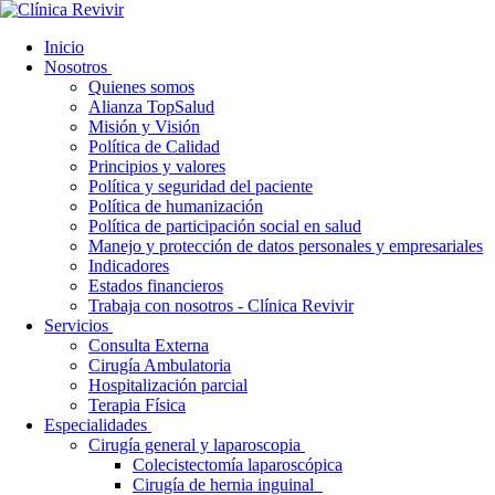
Inicio
Nosotros
Quienes somos
Alianza TopSalud
Misión y Visión
Política de Calidad
Principios y valores
Política y seguridad del paciente
Política de humanización
Política de participación social en salud
Manejo y protección de datos personales y empresariales
Indicadores
Estados financieros
Trabaja con nosotros - Clínica Revivir
Servicios
Consulta Externa
Cirugía Ambulatoria
Hospitalización parcial
Terapia Física
Especialidades
Cirugía general y laparoscopia
Colecistectomía laparoscópica
Cirugía de hernia inguinal