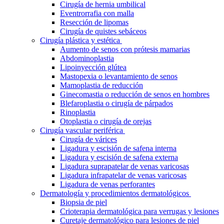
Cirugía de hernia umbilical
Eventrorrafia con malla
Resección de lipomas
Cirugía de quistes sebáceos
Cirugía plástica y estética
Aumento de senos con prótesis mamarias
Abdominoplastia
Lipoinyección glútea
Mastopexia o levantamiento de senos
Mamoplastia de reducción
Ginecomastia o reducción de senos en hombres
Blefaroplastia o cirugía de párpados
Rinoplastia
Otoplastia o cirugía de orejas
Cirugía vascular periférica
Cirugía de várices
Ligadura y escisión de safena interna
Ligadura y escisión de safena externa
Ligadura suprapatelar de venas varicosas
Ligadura infrapatelar de venas varicosas
Ligadura de venas perforantes
Dermatología y procedimientos dermatológicos
Biopsia de piel
Crioterapia dermatológica para verrugas y lesiones
Curetaje dermatológico para lesiones de piel