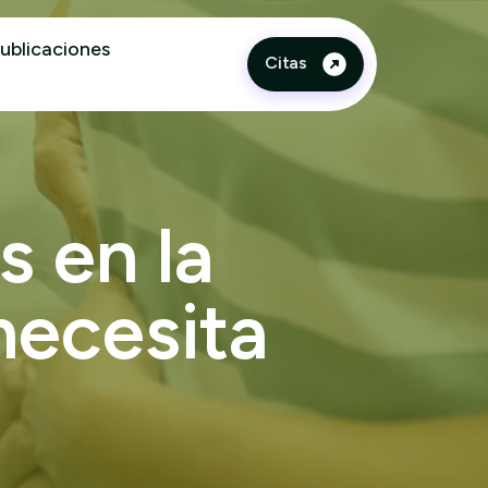
ublicaciones
Citas
s
e
n
l
a
n
e
c
e
s
i
t
a