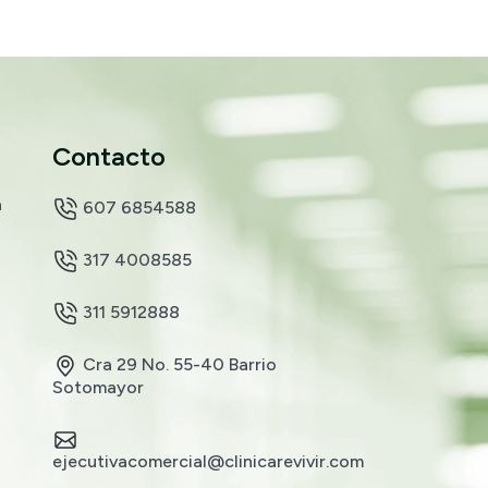
Contacto
a
607 6854588
317 4008585
311 5912888
Cra 29 No. 55-40 Barrio
Sotomayor
ejecutivacomercial@clinicarevivir.com