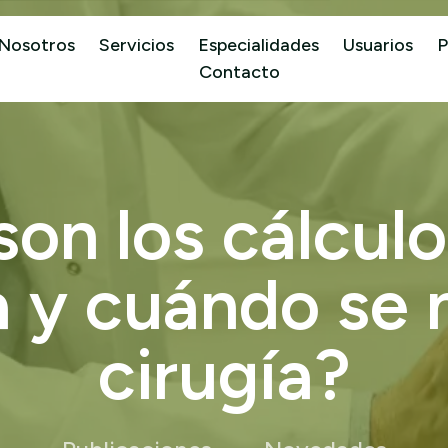
Nosotros
Servicios
Especialidades
Usuarios
P
Contacto
s
o
n
l
o
s
c
á
l
c
u
l
o
a
y
c
u
á
n
d
o
s
e
c
i
r
u
g
í
a
?