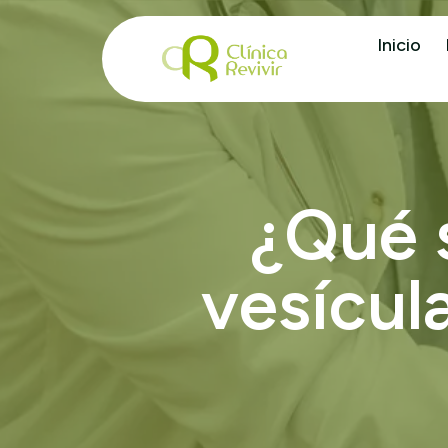
Inicio
¿
Q
u
é
v
e
s
í
c
u
l