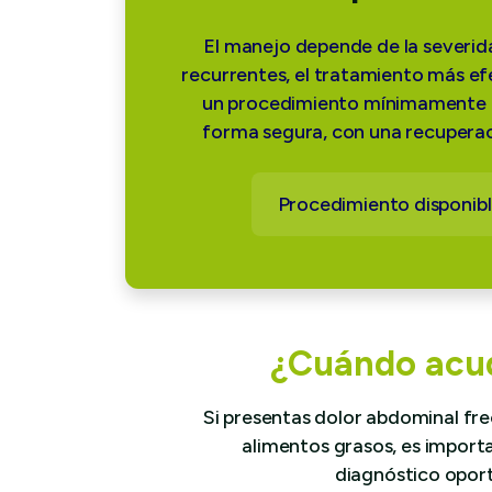
El manejo depende de la severid
recurrentes, el tratamiento más ef
un procedimiento mínimamente in
forma segura, con una recuperac
Procedimiento disponibl
¿Cuándo acudi
Si presentas dolor abdominal f
alimentos grasos, es importa
diagnóstico opor