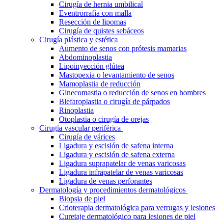
Cirugía de hernia umbilical
Eventrorrafia con malla
Resección de lipomas
Cirugía de quistes sebáceos
Cirugía plástica y estética
Aumento de senos con prótesis mamarias
Abdominoplastia
Lipoinyección glútea
Mastopexia o levantamiento de senos
Mamoplastia de reducción
Ginecomastia o reducción de senos en hombres
Blefaroplastia o cirugía de párpados
Rinoplastia
Otoplastia o cirugía de orejas
Cirugía vascular periférica
Cirugía de várices
Ligadura y escisión de safena interna
Ligadura y escisión de safena externa
Ligadura suprapatelar de venas varicosas
Ligadura infrapatelar de venas varicosas
Ligadura de venas perforantes
Dermatología y procedimientos dermatológicos
Biopsia de piel
Crioterapia dermatológica para verrugas y lesiones
Curetaje dermatológico para lesiones de piel