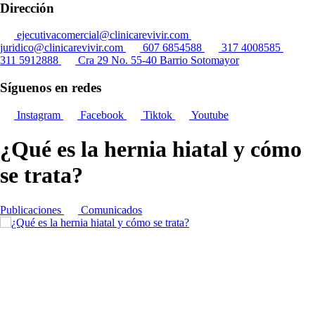
Dirección
ejecutivacomercial@clinicarevivir.com
juridico@clinicarevivir.com
607 6854588
317 4008585
311 5912888
Cra 29 No. 55-40 Barrio Sotomayor
Síguenos en redes
Instagram
Facebook
Tiktok
Youtube
¿Qué es la hernia hiatal y cómo
se trata?
Publicaciones
Comunicados