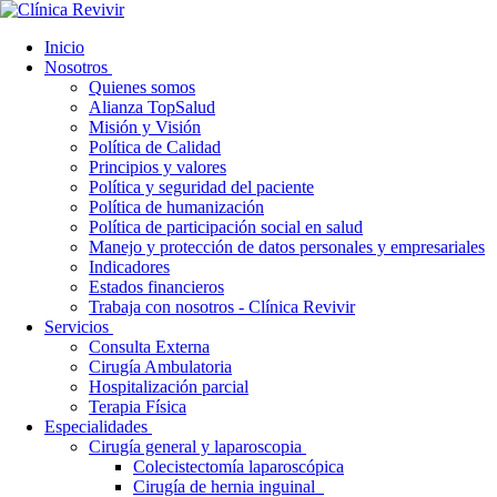
Inicio
Nosotros
Quienes somos
Alianza TopSalud
Misión y Visión
Política de Calidad
Principios y valores
Política y seguridad del paciente
Política de humanización
Política de participación social en salud
Manejo y protección de datos personales y empresariales
Indicadores
Estados financieros
Trabaja con nosotros - Clínica Revivir
Servicios
Consulta Externa
Cirugía Ambulatoria
Hospitalización parcial
Terapia Física
Especialidades
Cirugía general y laparoscopia
Colecistectomía laparoscópica
Cirugía de hernia inguinal