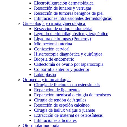
Electrofulguración dermatológica
Resección de lunares y verrugas
Resección de tumores benignos de piel
Infiltraciones intralesionales dermatológicas
Ginecología y cirugía ginecológica
Resección de pólipo endometrial
Legrado uterino diagnóstico y terapéutico
Ligadura de trompas (Pomeroy)
Miomectomía uterina
Conización cervical
Histeroscopia diagnóstica y quirúrgica
Biopsia de endometrio
Cistectomía de ovario por laparoscopia
Colporrafia anterior y posterior
Labioplastia
Ortopedia y traumatología
Cirugía de fracturas con osteosíntesis
Reparación de ligamentos
Reparación meniscal o cirugía de meniscos
Cirugía de tendón de Aquiles
Resección de espolón calcáneo
Cirugía de hallux valgus o juanete
Extracción de material de osteosíntesis
Infiltraciones articulares
Otorrinolaringología