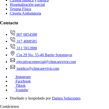
Cirugía plástica y estética
Hospitalización parcial
Terapia Física
Cirugía Ambulatoria
Contacto
607 6854588
317 4008585
311 5912888
Cra 29 No. 55-40 Barrio Sotomayor
ejecutivacomercial@clinicarevivir.com
juridico@clinicarevivir.com
Instagram
Facebook
Tiktok
Youtube
Diseñado y hospedado por
Damos Soluciones
Contáctenos