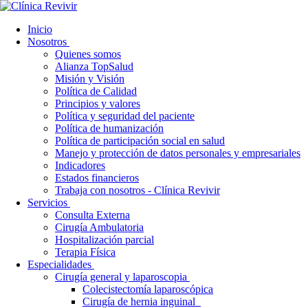
Inicio
Nosotros
Quienes somos
Alianza TopSalud
Misión y Visión
Política de Calidad
Principios y valores
Política y seguridad del paciente
Política de humanización
Política de participación social en salud
Manejo y protección de datos personales y empresariales
Indicadores
Estados financieros
Trabaja con nosotros - Clínica Revivir
Servicios
Consulta Externa
Cirugía Ambulatoria
Hospitalización parcial
Terapia Física
Especialidades
Cirugía general y laparoscopia
Colecistectomía laparoscópica
Cirugía de hernia inguinal