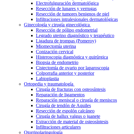
Electrofulguración dermatológica
Resección de lunares y verrugas
Resección de tumores benignos de piel
Infiltraciones intralesionales dermatológicas
Ginecología y cirugía ginecológica
Resección de pólipo endometrial
Legrado uterino diagnóstico y terapéutico
Ligadura de trompas (Pomeroy)
Miomectomía uterina
Conización cervical
Histeroscopia diagnóstica y quirúrgica
Biopsia de endometrio
Cistectomía de ovario por laparoscopia
Colporrafia anterior y posterior
Labioplastia
Ortopedia y traumatología
Cirugía de fracturas con osteosíntesis
Reparación de ligamentos
Reparación meniscal o cirugía de meniscos
Cirugía de tendón de Aquiles
Resección de espolón calcáneo
Cirugía de hallux valgus o juanete
Extracción de material de osteosíntesis
Infiltraciones articulares
Otorrinolaringología