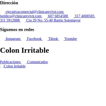
Dirección
ejecutivacomercial@clinicarevivir.com
juridico@clinicarevivir.com
607 6854588
317 4008585
311 5912888
Cra 29 No. 55-40 Barrio Sotomayor
Síguenos en redes
Instagram
Facebook
Tiktok
Youtube
Colon Irritable
Publicaciones
Comunicados