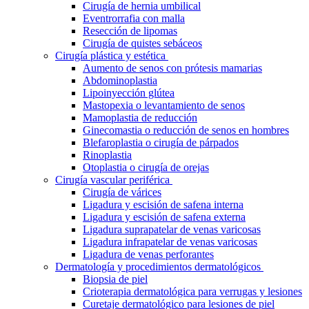
Cirugía de hernia umbilical
Eventrorrafia con malla
Resección de lipomas
Cirugía de quistes sebáceos
Cirugía plástica y estética
Aumento de senos con prótesis mamarias
Abdominoplastia
Lipoinyección glútea
Mastopexia o levantamiento de senos
Mamoplastia de reducción
Ginecomastia o reducción de senos en hombres
Blefaroplastia o cirugía de párpados
Rinoplastia
Otoplastia o cirugía de orejas
Cirugía vascular periférica
Cirugía de várices
Ligadura y escisión de safena interna
Ligadura y escisión de safena externa
Ligadura suprapatelar de venas varicosas
Ligadura infrapatelar de venas varicosas
Ligadura de venas perforantes
Dermatología y procedimientos dermatológicos
Biopsia de piel
Crioterapia dermatológica para verrugas y lesiones
Curetaje dermatológico para lesiones de piel