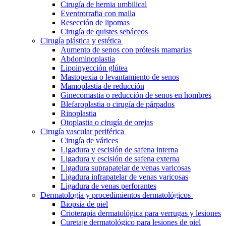
Cirugía de hernia umbilical
Eventrorrafia con malla
Resección de lipomas
Cirugía de quistes sebáceos
Cirugía plástica y estética
Aumento de senos con prótesis mamarias
Abdominoplastia
Lipoinyección glútea
Mastopexia o levantamiento de senos
Mamoplastia de reducción
Ginecomastia o reducción de senos en hombres
Blefaroplastia o cirugía de párpados
Rinoplastia
Otoplastia o cirugía de orejas
Cirugía vascular periférica
Cirugía de várices
Ligadura y escisión de safena interna
Ligadura y escisión de safena externa
Ligadura suprapatelar de venas varicosas
Ligadura infrapatelar de venas varicosas
Ligadura de venas perforantes
Dermatología y procedimientos dermatológicos
Biopsia de piel
Crioterapia dermatológica para verrugas y lesiones
Curetaje dermatológico para lesiones de piel