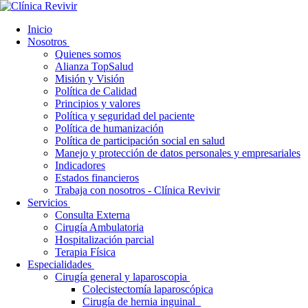
Inicio
Nosotros
Quienes somos
Alianza TopSalud
Misión y Visión
Política de Calidad
Principios y valores
Política y seguridad del paciente
Política de humanización
Política de participación social en salud
Manejo y protección de datos personales y empresariales
Indicadores
Estados financieros
Trabaja con nosotros - Clínica Revivir
Servicios
Consulta Externa
Cirugía Ambulatoria
Hospitalización parcial
Terapia Física
Especialidades
Cirugía general y laparoscopia
Colecistectomía laparoscópica
Cirugía de hernia inguinal