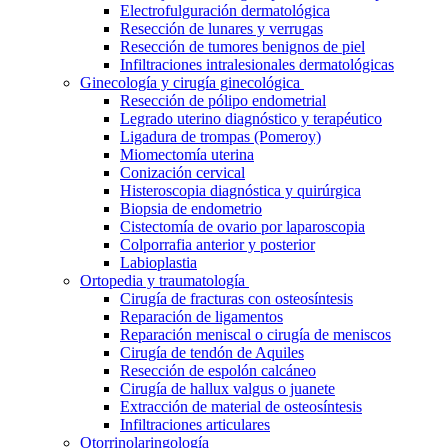
Electrofulguración dermatológica
Resección de lunares y verrugas
Resección de tumores benignos de piel
Infiltraciones intralesionales dermatológicas
Ginecología y cirugía ginecológica
Resección de pólipo endometrial
Legrado uterino diagnóstico y terapéutico
Ligadura de trompas (Pomeroy)
Miomectomía uterina
Conización cervical
Histeroscopia diagnóstica y quirúrgica
Biopsia de endometrio
Cistectomía de ovario por laparoscopia
Colporrafia anterior y posterior
Labioplastia
Ortopedia y traumatología
Cirugía de fracturas con osteosíntesis
Reparación de ligamentos
Reparación meniscal o cirugía de meniscos
Cirugía de tendón de Aquiles
Resección de espolón calcáneo
Cirugía de hallux valgus o juanete
Extracción de material de osteosíntesis
Infiltraciones articulares
Otorrinolaringología